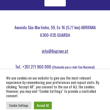
Avenida São Martinho, 59, En 16 (5,77 km) ARRIFANA
6300-035 GUARDA
info@bigriver.pt
Tel.: +351 271 960 000
(Chamada para rede Fixa Nacional)
09h00 - 18h30
We use cookies on our website to give you the most relevant
experience by remembering your preferences and repeat visits. By
clicking “Accept All”, you consent to the use of ALL the cookies.
© 2026
Big River - Powered by Sentido Comum
However, you may visit "Cookie Settings" to provide a controlled
consent.
Livro de Reclamações
Política de privacidade
Cookie Settings
Accept All